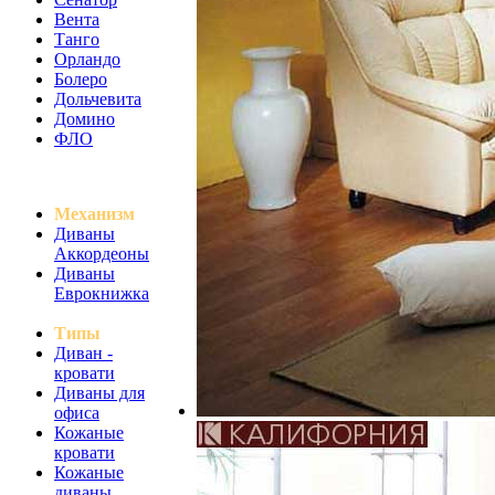
Вента
Танго
Орландо
Болеро
Дольчевита
Домино
ФЛО
Механизм
Диваны
Аккордеоны
Диваны
Еврокнижка
Типы
Диван -
кровати
Диваны для
офиса
Кожаные
кровати
Кожаные
диваны