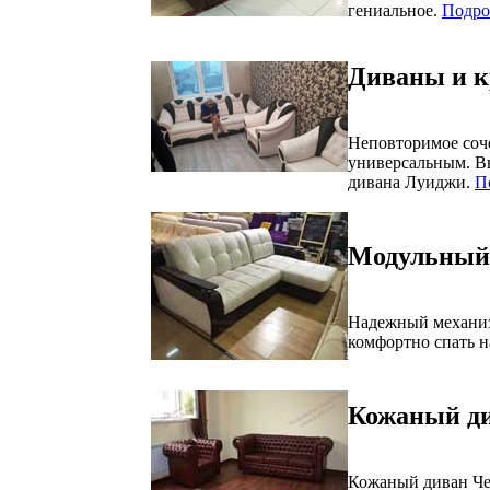
гениальное.
Подроб
Диваны и к
Неповторимое соч
универсальным. В
дивана Луиджи.
П
Модульный 
Надежный механиз
комфортно спать н
Кожаный ди
Кожаный диван Чес