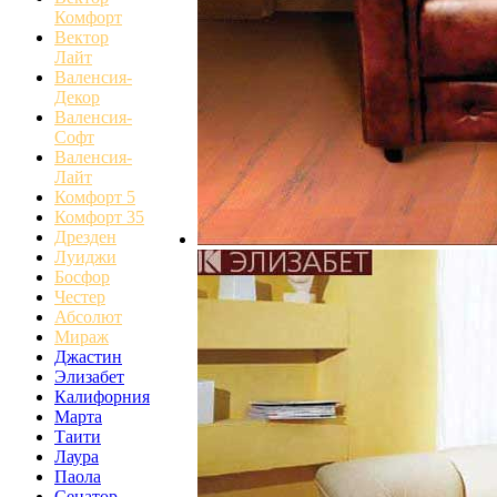
Комфорт
Вектор
Лайт
Валенсия-
Декор
Валенсия-
Софт
Валенсия-
Лайт
Комфорт 5
Комфорт 35
Дрезден
Луиджи
Босфор
Честер
Абсолют
Мираж
Джастин
Элизабет
Калифорния
Марта
Таити
Лаура
Паола
Сенатор