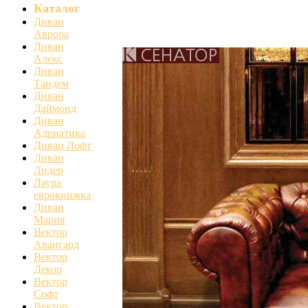
Каталог
Диван
Акции и скидки! Новые диван
Аврора
Диван
Алекс
Диван
Тандем
Диван
Даймонд
Диван
Адриатика
Диван Лофт
Диван
Лидер
Лаура
еврокнижка
Диван
Мария
Вектор
Авангард
Вектор
Декор
Вектор
Софт
Вектор