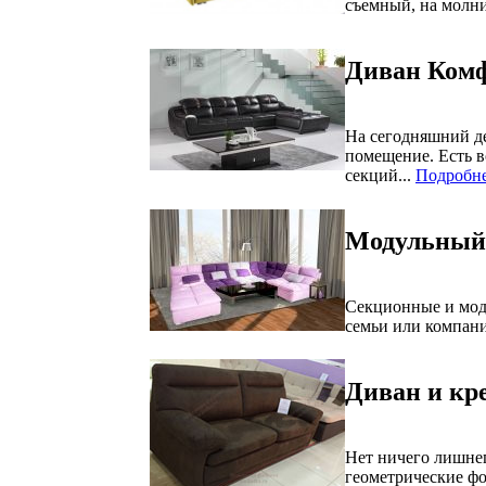
съемный, на молни
Диван Комф
На сегодняшний де
помещение. Есть в
секций...
Подробне
Модульный 
Секционные и моду
семьи или компан
Диван и кр
Нет ничего лишне
геометрические фо