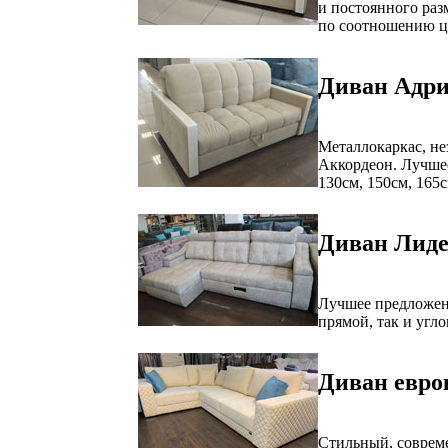
и постоянного ра
по соотношению ц
Диван Адри
Металлокаркас, н
Аккордеон. Лучшее
130см, 150см, 165
Диван Лиде
Лучшее предложени
прямой, так и угл
Диван евро
Стильный, соврем