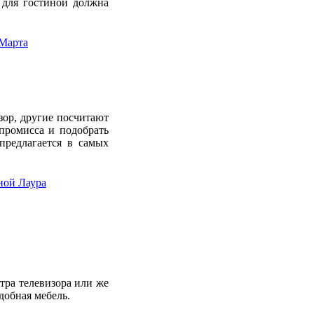
 для гостиной должна
зор, другие посчитают
мпромисса и подобрать
редлагается в самых
ра телевизора или же
добная мебель.