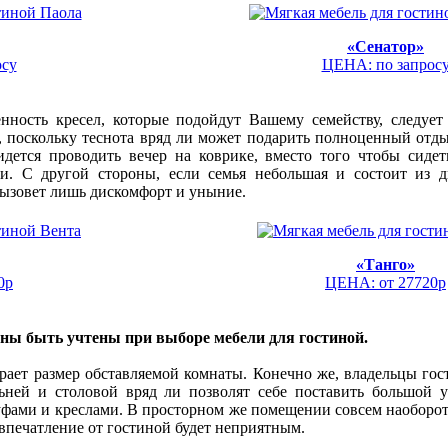
«Сенатор»
осу
ЦЕНА: по запрос
нность кресел, которые подойдут Вашему семейству, следует 
 поскольку теснота вряд ли может подарить полноценный отдых
идется проводить вечер на коврике, вместо того чтобы сидет
и. С другой стороны, если семья небольшая и состоит из д
вызовет лишь дискомфорт и уныние.
«Танго»
0р
ЦЕНА: от 27720р
ны быть учтены при выборе мебели для гостиной.
ает размер обставляемой комнаты. Конечно же, владельцы гос
ьней и столовой вряд ли позволят себе поставить большой 
фами и креслами. В просторном же помещении совсем наоборот
 впечатление от гостиной будет неприятным.