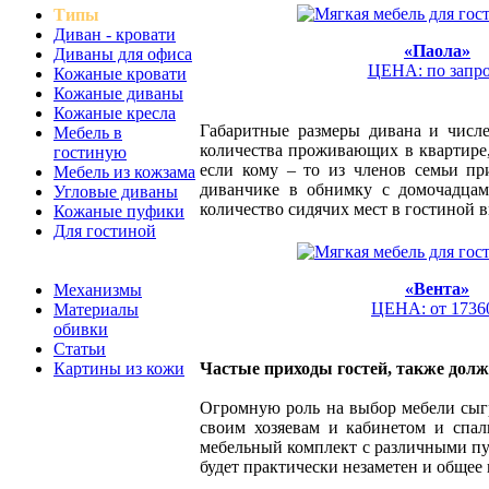
Типы
Диван - кровати
«Паола»
Диваны для офиса
ЦЕНА: по запр
Кожаные кровати
Кожаные диваны
Кожаные кресла
Габаритные размеры дивана и числе
Мебель в
количества проживающих в квартире,
гостиную
если кому – то из членов семьи пр
Мебель из кожзама
диванчике в обнимку с домочадцам
Угловые диваны
количество сидячих мест в гостиной 
Кожаные пуфики
Для гостиной
«Вента»
Механизмы
ЦЕНА: от 1736
Материалы
обивки
Статьи
Частые приходы гостей, также долж
Картины из кожи
Огромную роль на выбор мебели сыгр
своим хозяевам и кабинетом и спал
мебельный комплект с различными пу
будет практически незаметен и общее