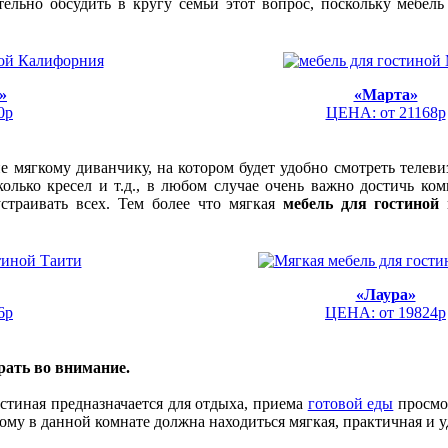
ельно обсудить в кругу семьи этот вопрос, поскольку мебель
»
«Марта»
0р
ЦЕНА: от 21168р
 мягкому диванчику, на котором будет удобно смотреть телеви
олько кресел и т.д., в любом случае очень важно достичь ко
устраивать всех. Тем более что мягкая
мебель для гостиной
п
«Лаура»
6р
ЦЕНА: от 19824р
рать во внимание.
остиная предназначается для отдыха, приема
готовой еды
просмот
му в данной комнате должна находиться мягкая, практичная и у