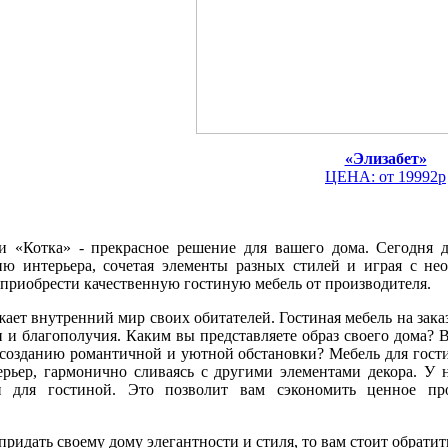
«Элизабет»
ЦЕНА: от 19992р
ки «Котка» - прекрасное решение для вашего дома. Сегодня 
ю интерьера, сочетая элементы разных стилей и играя с н
приобрести качественную гостиную мебель от производителя.
жает внутренний мир своих обитателей. Гостиная мебель на зака
и и благополучия. Каким вы представляете образ своего дома? 
к созданию романтичной и уютной обстановки? Мебель для гост
рьер, гармонично сливаясь с другими элементами декора. У 
для гостиной. Это позволит вам сэкономить ценное про
ридать своему дому элегантности и стиля, то вам стоит обратит