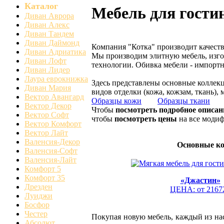
Каталог
Мебель для гости
Диван Аврора
Диван Алекс
Диван Тандем
Диван Даймонд
Компания "Котка" производит качест
Диван Адриатика
Мы производим элитную мебель, изго
Диван Лофт
технологии. Обивка мебели - импортн
Диван Лидер
Лаура еврокнижка
Здесь представлены основные коллекц
Диван Мария
видов отделки (кожа, кожзам, ткань),
Вектор Авангард
Образцы кожи
Образцы ткани
Вектор Декор
Чтобы
посмотреть подробное описан
Вектор Софт
чтобы
посмотреть цены
на все модиф
Вектор Комфорт
Вектор Лайт
Валенсия-Декор
Основные ко
Валенсия-Софт
Валенсия-Лайт
Комфорт 5
Комфорт 35
«Джастин»
Дрезден
ЦЕНА: от 2167
Луиджи
Босфор
Честер
Покупая новую мебель, каждый из нас
Абсолют