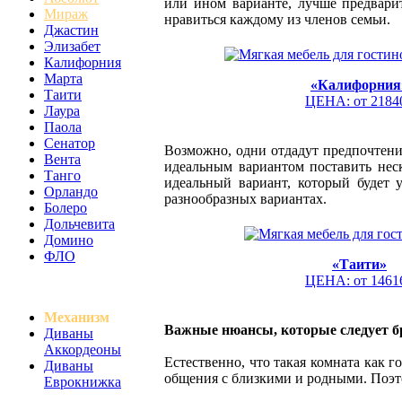
или ином варианте, лучше предварит
Мираж
нравиться каждому из членов семьи.
Джастин
Элизабет
Калифорния
Марта
«Калифорния
Таити
ЦЕНА: от 2184
Лаура
Паола
Сенатор
Возможно, одни отдадут предпочтение
Вента
идеальным вариантом поставить неск
Танго
идеальный вариант, который будет 
Орландо
разнообразных вариантах.
Болеро
Дольчевита
Домино
ФЛО
«Таити»
ЦЕНА: от 1461
Механизм
Важные нюансы, которые следует б
Диваны
Аккордеоны
Естественно, что такая комната как г
Диваны
общения с близкими и родными. Поэто
Еврокнижка