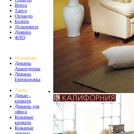
Вента
Танго
Орландо
Болеро
Дольчевита
Домино
ФЛО
Механизм
Диваны
Аккордеоны
Диваны
Еврокнижка
Типы
Диван -
кровати
Диваны для
офиса
Кожаные
кровати
Кожаные
диваны