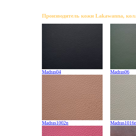
Производитель кожи Lakawanna, кол
Madras04
Madras06
Madras1002n
Madras1016