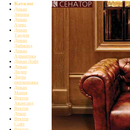
Каталог
Диван
Аврора
Диван
Алекс
Диван
Тандем
Диван
Даймонд
Диван
Адриатика
Диван Лофт
Диван
Лидер
Лаура
еврокнижка
Диван
Мария
Вектор
Авангард
Вектор
Декор
Вектор
Софт
Вектор