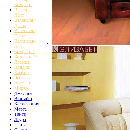
Комфорт
Вектор
Лайт
Валенсия-
Декор
Валенсия-
Софт
Валенсия-
Лайт
Комфорт 5
Комфорт 35
Дрезден
Луиджи
Босфор
Честер
Абсолют
Мираж
Джастин
Элизабет
Калифорния
Марта
Таити
Лаура
Паола
Сенатор